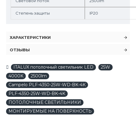
Световой поток
2500lm
Степень защиты
IP20
ХАРАКТЕРИСТИКИ
ОТЗЫВЫ
ITALUX потолочный светильник LED
25W
4000K
2500lm
Campelo PLF-4350-25W-WD-BK-4K
PLF-4350-25W-WD-BK-4K
ПОТОЛОЧНЫЕ СВЕТИЛЬНИКИ
МОНТИРУЕМЫЕ НА ПОВЕРХНОСТЬ