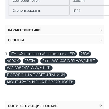
Световой поток
2353lm
Степень защиты
IP44
ХАРАКТЕРИСТИКИ
ОТЗЫВЫ
ITALUX потолочный светильник LED
28W
4000K
2353lm
Sirius WG-608C/BJ-WW/MULTI
WG-608C/BJ-WW/MULTI
ПОТОЛОЧНЫЕ СВЕТИЛЬНИКИ
МОНТИРУЕМЫЕ НА ПОВЕРХНОСТЬ
СОПУТСТВУЮЩИЕ ТОВАРЫ