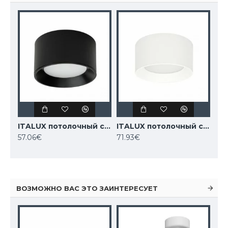
ITALUX потолочный светильник LED, 8W, 4000K, 552lm, Sirius WG-604A/BJ-WW/MULTI
ITALUX потолочный светильник LED, 13W, 4000K, 1500lm, Sirius WG-606A/WK-WW/MULTI
57.06€
71.93€
ВОЗМОЖНО ВАС ЭТО ЗАИНТЕРЕСУЕТ