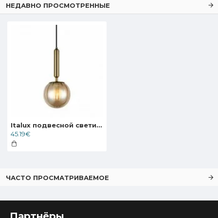
НЕДАВНО ПРОСМОТРЕННЫЕ
Italux подвесной светильник 1xE27x5W, янтарный c латунью, Ravena PND-2324-1 BRO+AMB
45.19€
ЧАСТО ПРОСМАТРИВАЕМОЕ
Партнёры