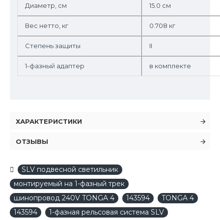
Диаметр, см
15.0 см
Вес нетто, кг
0.708 кг
Степень защиты
II
1-фазный адаптер
в комплекте
ХАРАКТЕРИСТИКИ
ОТЗЫВЫ
SLV подвесной светильник
монтируемый на 1-фазный трек
шинопровод 240V TONGA 4
143594
TONGA 4
143594
1-фазная рельсовая система SLV