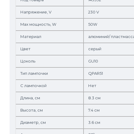
Напряжение, V
230 V
Max мощность, W
50W
Материал
алюминий/ пластмасс
Цвет
серый
Цоколь
GU10
Тип лампочки
QPAR51
С лампочкой
Нет
Длина, см
8.3 см
Высота, см
7.4 см
Диаметр, см
3.6 см