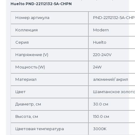
Huelto PND-22112132-5A-CHPN
Номер артикула
PND-22112132-5A-CH
Коллекция
Modern
Серия
Huelto
Напряжение (V)
220-240V
Мощность (W)
24W
Материал
алюминий/ акрил
Цвет
Шампанское золот
Диаметр, см
30.0 см
Высота, см
150.0 см
Цветовая температура
3000K