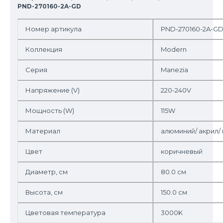
PND-270160-2A-GD
Номер артикула
PND-270160-2A-G
Коллекция
Modern
Серия
Manezia
Напряжение (V)
220-240V
Мощность (W)
115W
Материал
алюминий/ акрил/
Цвет
коричневый
Диаметр, см
80.0 см
Высота, см
150.0 см
Цветовая температура
3000K