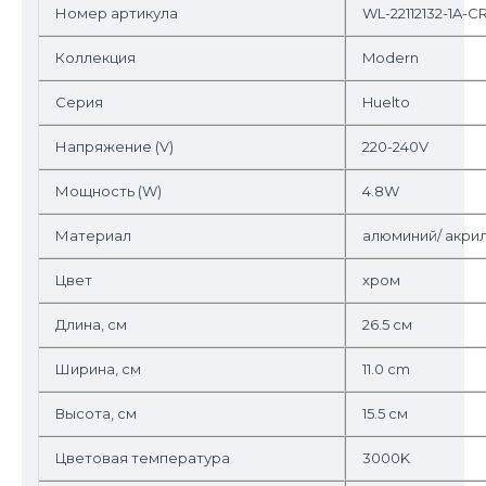
Номер артикула
WL-22112132-1A-C
Коллекция
Modern
Серия
Huelto
Напряжение (V)
220-240V
Мощность (W)
4.8W
Материал
алюминий/ акри
Цвет
хром
Длина, см
26.5 см
Ширина, см
11.0 cm
Высота, см
15.5 см
Цветовая температура
3000K