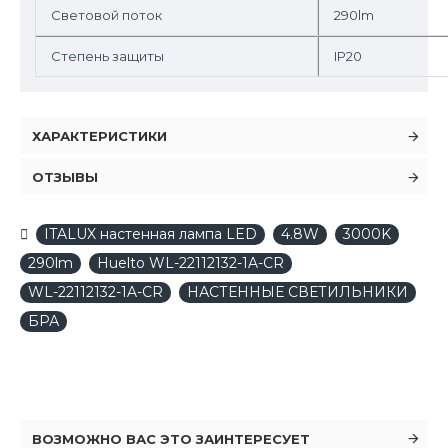
Световой поток
290lm
Степень защиты
IP20
ХАРАКТЕРИСТИКИ
ОТЗЫВЫ
ITALUX настенная лампа LED
4.8W
3000K
290lm
Huelto WL-22112132-1A-CR
WL-22112132-1A-CR
НАСТЕННЫЕ СВЕТИЛЬНИКИ
БРА
ВОЗМОЖНО ВАС ЭТО ЗАИНТЕРЕСУЕТ