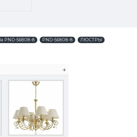
ola PND-56808-8
PND-56808-8
ЛЮСТРЫ