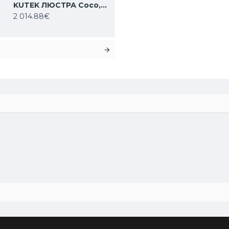
KUTEK ЛЮСТРА Coco, 6xE14x40W, COC-ZW-6(Z/A)
2 014.88€