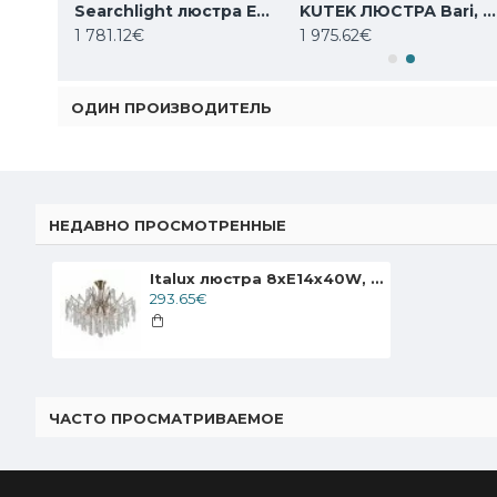
Searchlight люстра Empire, 13x60WxE14, 1500CC
Searchlight люстра Empire, 13x60WxE14, 1500SB
KUTEK ЛЮСТРА Bari, 24xG9x5W, BAR-ZW-8+4(BN)
1 781.12€
1 975.62€
ОДИН ПРОИЗВОДИТЕЛЬ
НЕДАВНО ПРОСМОТРЕННЫЕ
Italux люстра 8xE14x40W, Античная бронза, Mallola PND-56808-8
293.65€
ЧАСТО ПРОСМАТРИВАЕМОЕ