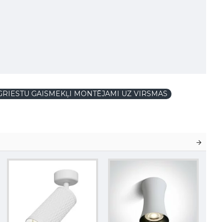
GRIESTU GAISMEKĻI MONTĒJAMI UZ VIRSMAS