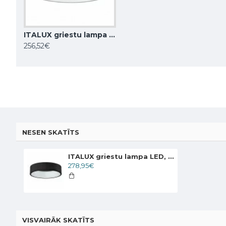
ITALUX griestu lampa LED, 42W, 4000K, 2310lm, Chiara 3945-842RC-WH-4
BEMKO griestu gaismeklis regulējams downlight ORTAL 1xGU10x50W, melns
256,52€
14,52€
58,00€
NESEN SKATĪTS
ITALUX griestu lampa LED, 42W, 4000K, 2310lm, Chiara 3945-842RC-BK-4
278,95€
VISVAIRĀK SKATĪTS