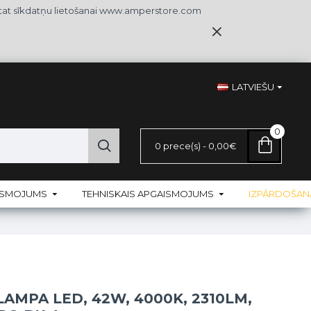
iekrītat sīkdatņu lietošanai www.amperstore.com
LATVIEŠU
0
0 prece(s) - 0,00€
AISMOJUMS
TEHNISKAIS APGAISMOJUMS
IZPĀRDOŠAN
LAMPA LED, 42W, 4000K, 2310LM,