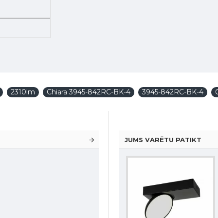
2310lm
Chiara 3945-842RC-BK-4
3945-842RC-BK-4
JUMS VARĒTU PATIKT