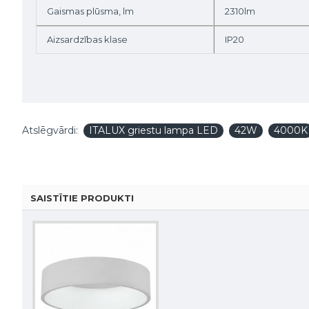
Gaismas plūsma, lm
2310lm
Aizsardzības klase
IP20
Atslēgvārdi:
ITALUX griestu lampa LED
42W
4000K
SAISTĪTIE PRODUKTI