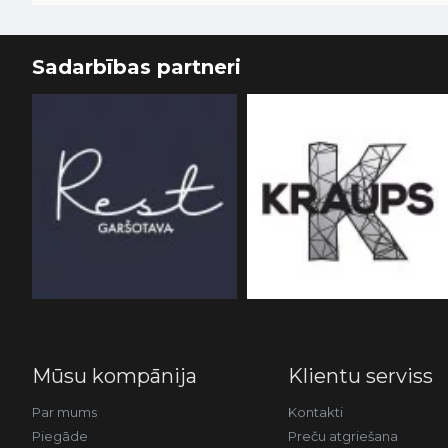
Sadarbības partneri
Mūsu kompānija
Klientu serviss
Par mums
Kontakti
Piegāde
Preču atgriešana