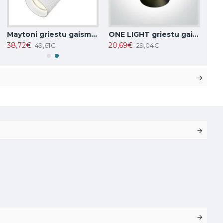
Maytoni griestu gaismeklis, spot 50W, GU10, IP20, Focus Design C034CL-01W
ONE LIGHT griestu gaismeklis 10W, GU10, IP20, 12105F/W
38,72€
20,69€
49,61€
29,04€