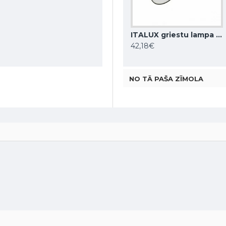
DENKIRS griestu gaismeklis SHINE TUBE 10W, 3000K, 710lm, COB LED, satīna misiņš IP20, DK/EU-2610-SB
ITALUX griestu lampa LED, 28W, 4000K, 2353lm, Sirius WG-608C/BJ-WW/MULTI
ITALUX griestu lampa LED, 5W, 4000K, 380lm, Castelio SPL-31976-1B-BK
86,48€
42,18€
NO TĀ PAŠA ZĪMOLA