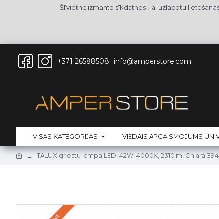
Šī vietne izmanto sīkdatnes , lai uzlabotu lietošan
+371 26588508
info@amperstore.com
VISAS KATEGORIJAS
VIEDAIS APGAISMOJUMS UN V
ITALUX griestu lampa LED, 42W, 4000K, 2310lm, Chiara 3