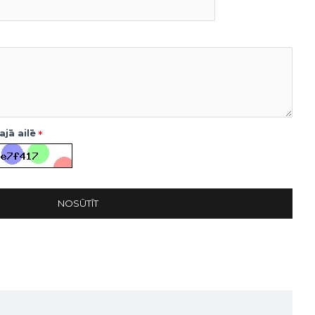
jā ailē
NOSŪTĪT