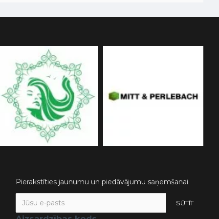
Pierakstīties jaunumu un piedāvājumu saņemšanai
SŪTĪT
Aizsardzības kods