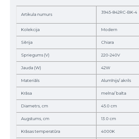
3945-842RC-BK-4
Artikula numurs
Kolekcija
Modern
Sērija
Chiara
Spriegums (V)
220-240V
Jauda (W)
42W
Materiāls
Alumīnijs/ akrils
Krāsa
melna/ balta
Diametrs, cm
45.0 cm
Augstums, cm
13.0 cm
Krāsas temperatūra
4000K