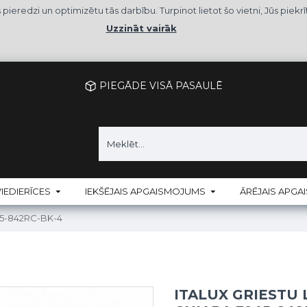
as pieredzi un optimizētu tās darbību. Turpinot lietot šo vietni, Jūs p
Uzzināt vairāk
PIEGĀDE VISĀ PASAULĒ
IEDIERĪCES
IEKŠĒJAIS APGAISMOJUMS
ĀRĒJAIS APG
945-842RC-BK-4
ITALUX GRIESTU 