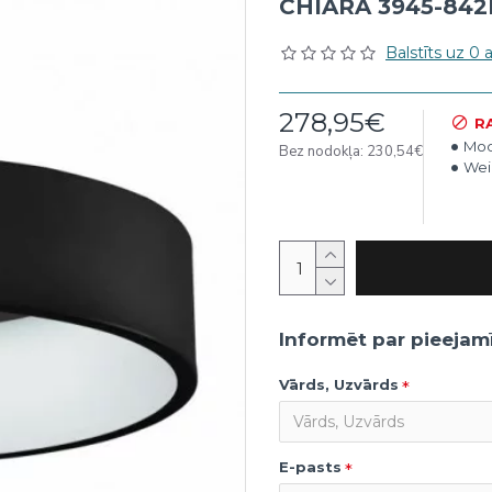
CHIARA 3945-842
Balstīts uz 0
278,95€
R
Mod
Bez nodokļa: 230,54€
Wei
Informēt par pieejam
Vārds, Uzvārds
E-pasts