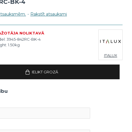
RC-BK-4
 atsauksmēm.
-
Rakstīt atsauksmi
AŽOTĀJA NOLIKTAVĀ
el:
3945-842RC-BK-4
ght:
1.50kg
ITALUX
IELIKT GROZĀ
ību