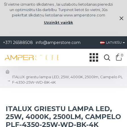
Šī vietne izmanto sīkdatnes , lai uzlabotu lietošanas pieredzi
un optimizētu tās darbību. Turpinot lietot šo vietni, Jūs
piekrītat sīkdatņu lietošanai www.amperstore.com
Uzzināt vairāk
+371 26588508
info@amperstore.com
LATVIEŠU
0
ITALUX griestu lampa LED, 25W, 4000K, 2500lm, Campelo PL
F-4350-25W-WD-BK-4K
ITALUX GRIESTU LAMPA LED,
25W, 4000K, 2500LM, CAMPELO
PLF-4350-25W-WD-BK-4K