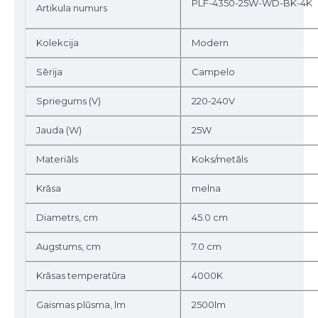
PLF-4350-25W-WD-BK-4K
Artikula numurs
Kolekcija
Modern
Sērija
Campelo
Spriegums (V)
220-240V
Jauda (W)
25W
Materiāls
Koks/metāls
Krāsa
melna
Diametrs, cm
45.0 cm
Augstums, cm
7.0 cm
Krāsas temperatūra
4000K
Gaismas plūsma, lm
2500lm