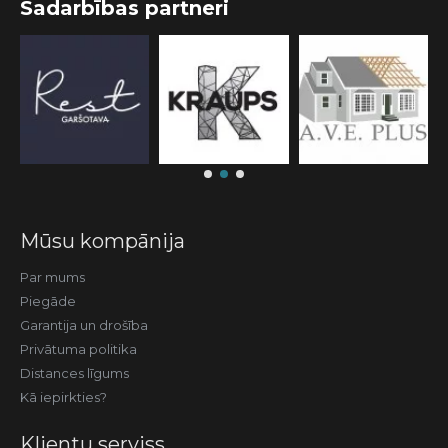
Sadarbības partneri
Mūsu kompānija
Par mums
Piegāde
Garantija un drošība
Privātuma politika
Distances līgums
Kā iepirkties?
Klientu serviss