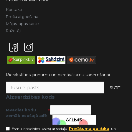
Kontakti
Preču atgriešana
Mājas lapas karte
Ražotāji
Pierakstīties jaunumu un piedāvājumu saņemšanai
SŪTĪT
Aizsardzības kods
Ievadiet kodu
zemāk esošajā ailē
Privātuma politika
Esmu iepazinies(-usies) ar sadaļu
un