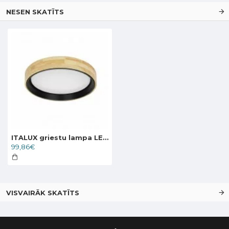
NESEN SKATĪTS
ITALUX griestu lampa LED, 25W, 4000K, 2500lm, Campelo PLF-4350-25W-WD-BK-4K
99,86€
VISVAIRĀK SKATĪTS