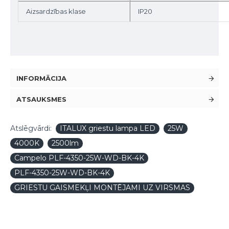
Aizsardzības klase
IP20
INFORMĀCIJA
ATSAUKSMES
Atslēgvārdi:
ITALUX griestu lampa LED
25W
4000K
2500lm
Campelo PLF-4350-25W-WD-BK-4K
PLF-4350-25W-WD-BK-4K
GRIESTU GAISMEKĻI MONTĒJAMI UZ VIRSMAS