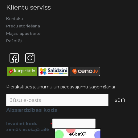
Klientu serviss
Kontakti
Preču atgriešana
Mājas lapas karte
Ražotāji
Pierakstīties jaunumu un piedāvājumu saņemšanai
SŪTĪT
Aizsardzības kods
Ievadiet kodu
zemāk esošajā ailē