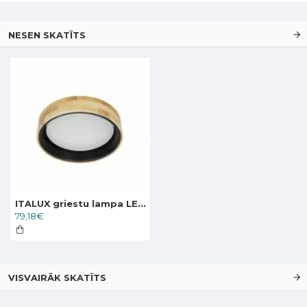
NESEN SKATĪTS
ITALUX griestu lampa LED, 20W, 4000K, 2000lm, Campelo PLF-4350-20W-WD-BK-4K
79,18€
VISVAIRĀK SKATĪTS