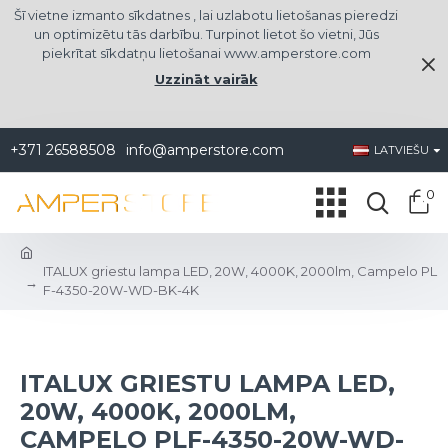
Šī vietne izmanto sīkdatnes , lai uzlabotu lietošanas pieredzi
un optimizētu tās darbību. Turpinot lietot šo vietni, Jūs
piekrītat sīkdatņu lietošanai www.amperstore.com
Uzzināt vairāk
+371 26588508
info@amperstore.com
LATVIEŠU
0
ITALUX griestu lampa LED, 20W, 4000K, 2000lm, Campelo PL
F-4350-20W-WD-BK-4K
ITALUX GRIESTU LAMPA LED,
20W, 4000K, 2000LM,
CAMPELO PLF-4350-20W-WD-