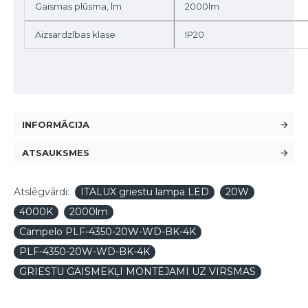
Gaismas plūsma, lm
2000lm
Aizsardzības klase
IP20
INFORMĀCIJA
ATSAUKSMES
Atslēgvārdi:
ITALUX griestu lampa LED
20W
4000K
2000lm
Campelo PLF-4350-20W-WD-BK-4K
PLF-4350-20W-WD-BK-4K
GRIESTU GAISMEKĻI MONTĒJAMI UZ VIRSMAS