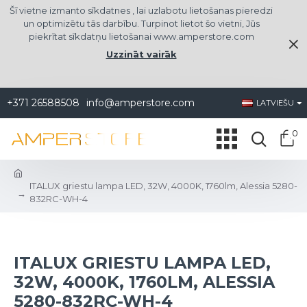
Šī vietne izmanto sīkdatnes , lai uzlabotu lietošanas pieredzi
un optimizētu tās darbību. Turpinot lietot šo vietni, Jūs
piekrītat sīkdatņu lietošanai www.amperstore.com
Uzzināt vairāk
+371 26588508
info@amperstore.com
LATVIEŠU
0
ITALUX griestu lampa LED, 32W, 4000K, 1760lm, Alessia 5280-
832RC-WH-4
ITALUX GRIESTU LAMPA LED,
32W, 4000K, 1760LM, ALESSIA
5280-832RC-WH-4