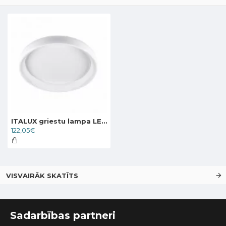
ITALUX griestu lampa LED, 32W, 4000K, 1760lm, Alessia 5280-832RC-WH-4
122,05€
VISVAIRĀK SKATĪTS
Sadarbības partneri