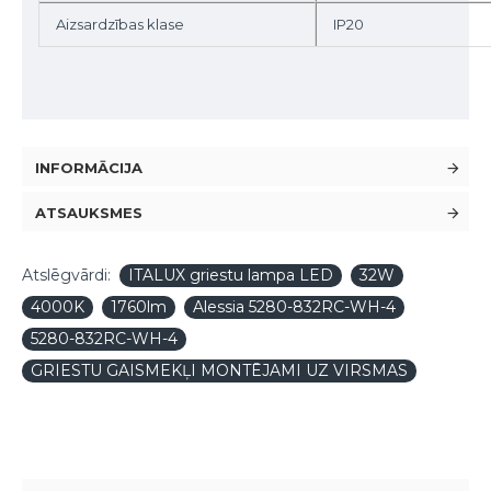
Aizsardzības klase
IP20
INFORMĀCIJA
ATSAUKSMES
Atslēgvārdi:
ITALUX griestu lampa LED
32W
4000K
1760lm
Alessia 5280-832RC-WH-4
5280-832RC-WH-4
GRIESTU GAISMEKĻI MONTĒJAMI UZ VIRSMAS