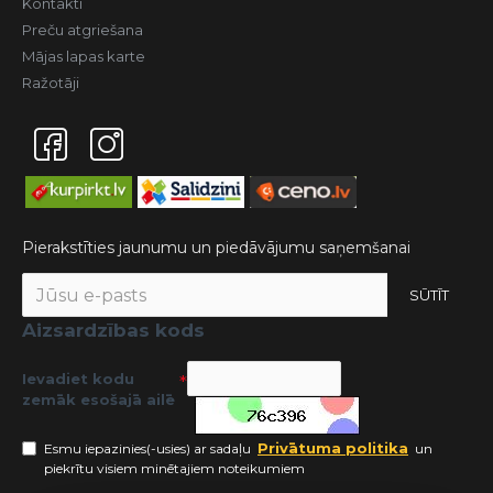
Kontakti
Preču atgriešana
Mājas lapas karte
Ražotāji
Pierakstīties jaunumu un piedāvājumu saņemšanai
SŪTĪT
Aizsardzības kods
Ievadiet kodu
zemāk esošajā ailē
Privātuma politika
Esmu iepazinies(-usies) ar sadaļu
un
piekrītu visiem minētajiem noteikumiem