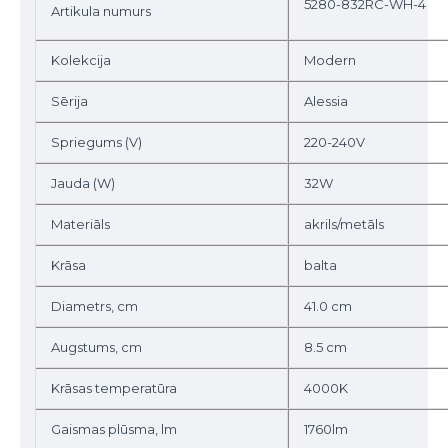
5280-832RC-WH-4
Artikula numurs
Kolekcija
Modern
Sērija
Alessia
Spriegums (V)
220-240V
Jauda (W)
32W
Materiāls
akrils/metāls
Krāsa
balta
Diametrs, cm
41.0 cm
Augstums, cm
8.5 cm
Krāsas temperatūra
4000K
Gaismas plūsma, lm
1760lm