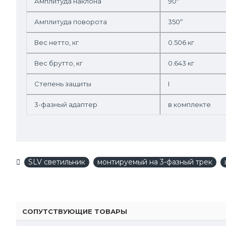
Амплитуда наклона
90º
Амплитуда поворота
350º
Вес нетто, кг
0.506 кг
Вес брутто, кг
0.643 кг
Степень защиты
I
3-фазный адаптер
в комплекте
SLV светильник
монтируемый на 3-фазный трек
СОПУТСТВУЮЩИЕ ТОВАРЫ