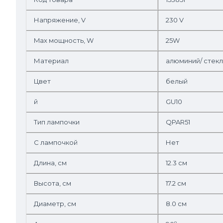
Напряжение, V
230 V
Max мощность, W
25W
Материал
алюминий/ стек
Цвет
белый
й
GU10
Тип лампочки
QPAR51
С лампочкой
Нет
Длина, см
12.3 см
Высота, см
17.2 см
Диаметр, см
8.0 см