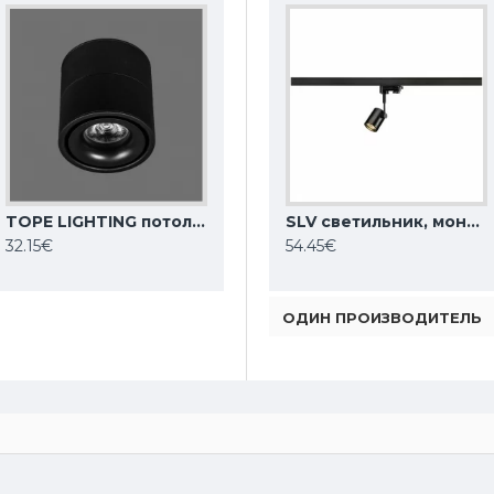
TOPE LIGHTING потолочный диодный светильник, прожектор LED, 15W, 1479lm, 4000K, IP20 OSLO 6005000031
SLV светильник, монтируемый на 3-фазный трек, шинопровод 240V AVO 152640
SLV подвесной светильник, монтируемый на 3-фазный трек, шинопровод 240V FORCHINI M, 153130
SLV светильник, монтируемый на 3-фазный трек, шинопровод 240V BIMA 1 152240
32.15€
252.89€
54.45€
ОДИН ПРОИЗВОДИТЕЛЬ