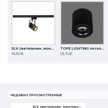
SLV светильник, монтируемый на 3-фазный трек, шинопровод 240V EURO SPOT 153850
TOPE LIGHTING потолочный диодный светильник, прожектор LED, 10W, 1001lm, 4000K, IP20 OSLO 6005000030
SLV светильник, монтируемый на 3-фазный трек, шинопровод 240V AVO 152641
96.80€
28.30€
53.85€
53.85€
НЕДАВНО ПРОСМОТРЕННЫЕ
SLV светильник, монтируемый на 3-фазный трек, шинопровод 240V EURO SPOT 153851