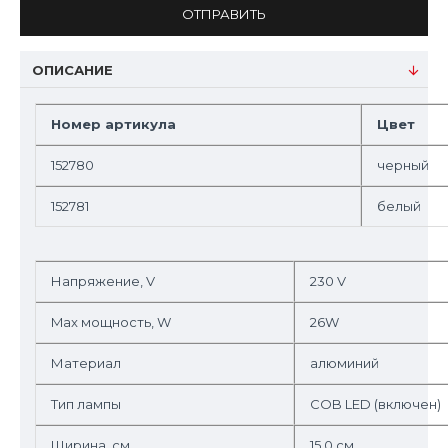
ОТПРАВИТЬ
ОПИСАНИЕ
Номер артикула
Цвет
152780
черный
152781
белый
Напряжение, V
230 V
Max мощность, W
26W
Материал
алюминий
Тип лампы
COB LED (включен)
Ширина, см
15.0 см