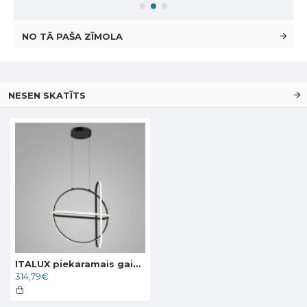
NO TĀ PAŠA ZĪMOLA
NESEN SKATĪTS
ITALUX piekaramais gaismeklis LED, 48.6W, 3000K, 2000lm, Cerrila PND-29772750-3A-BK
314,79€