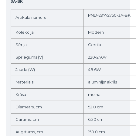
3A-BK
PND-29772750-3A-BK
Artikula numurs
Kolekcija
Modern
Sērija
Cerrila
Spriegums (V)
220-240V
Jauda (W)
48.6W
Materiāls
alumīnijs/ akrils
Krāsa
melna
Diametrs, cm
52.0 cm
Garums, cm
65.0 cm
Augstums, cm
150.0 cm