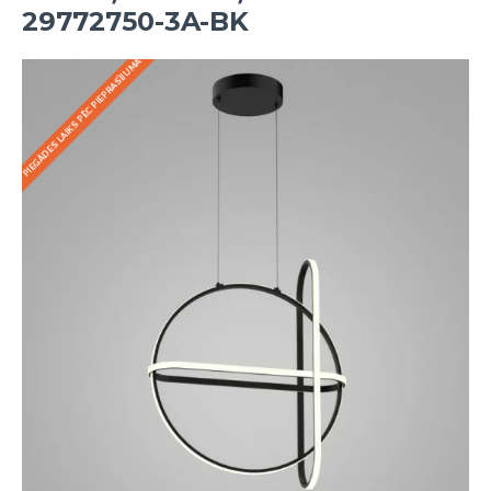
29772750-3A-BK
PIEGĀDES LAIKS PĒC PIEPRASĪJUMA