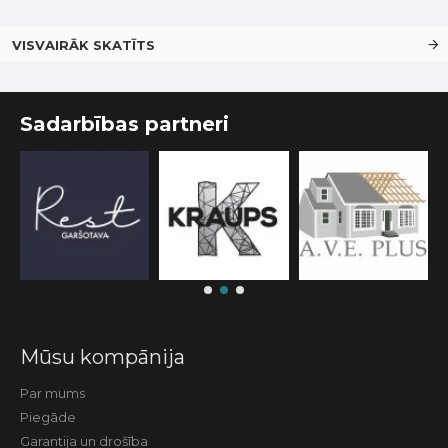
VISVAIRĀK SKATĪTS
Sadarbības partneri
Mūsu kompānija
Par mums
Piegāde
Garantija un drošība