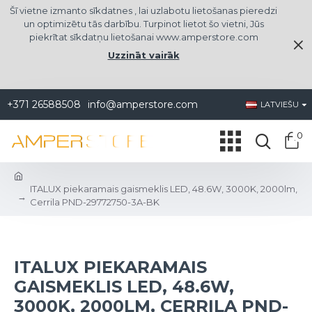
Šī vietne izmanto sīkdatnes , lai uzlabotu lietošanas pieredzi
un optimizētu tās darbību. Turpinot lietot šo vietni, Jūs
piekrītat sīkdatņu lietošanai www.amperstore.com
Uzzināt vairāk
+371 26588508
info@amperstore.com
LATVIEŠU
0
ITALUX piekaramais gaismeklis LED, 48.6W, 3000K, 2000lm,
Cerrila PND-29772750-3A-BK
ITALUX PIEKARAMAIS
GAISMEKLIS LED, 48.6W,
3000K, 2000LM, CERRILA PND-