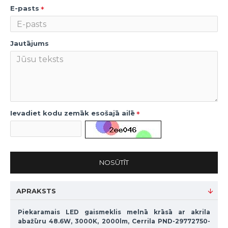
E-pasts
Jautājums
Ievadiet kodu zemāk esošajā ailē
NOSŪTĪT
APRAKSTS
Piekaramais LED gaismeklis melnā krāsā ar akrila
abažūru 48.6W, 3000K, 2000lm, Cerrila PND-29772750-