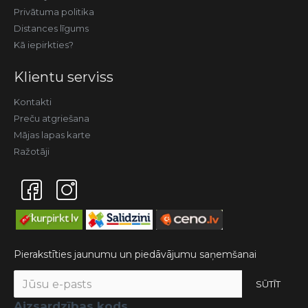
Privātuma politika
Distances līgums
Kā iepirkties?
Klientu serviss
Kontakti
Preču atgriešana
Mājas lapas karte
Ražotāji
Pierakstīties jaunumu un piedāvājumu saņemšanai
SŪTĪT
Aizsardzības kods