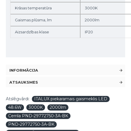
Krāsas temperatūra
3000K
Gaismas plūsma, lm
2000lm
Aizsardzības klase
IP20
INFORMĀCIJA
ATSAUKSMES
Atslēgvārdi:
ITALUX piekaramais gaismeklis LED
48.6W
3000K
2000lm
Cerrila PND-29772750-3A-BK
PND-29772750-3A-BK