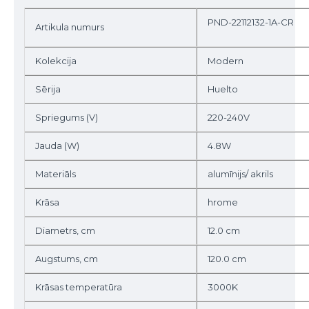
PND-22112132-1A-CR
Artikula numurs
Kolekcija
Modern
Sērija
Huelto
Spriegums (V)
220-240V
Jauda (W)
4.8W
Materiāls
alumīnijs/ akrils
Krāsa
hrome
Diametrs, cm
12.0 cm
Augstums, cm
120.0 cm
Krāsas temperatūra
3000K