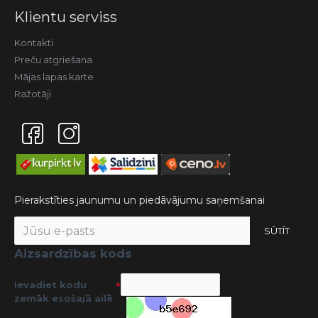
Klientu serviss
Kontakti
Preču atgriešana
Mājas lapas karte
Ražotāji
Pierakstīties jaunumu un piedāvājumu saņemšanai
SŪTĪT
Aizsardzības kods
Ievadiet kodu
zemāk esošajā ailē