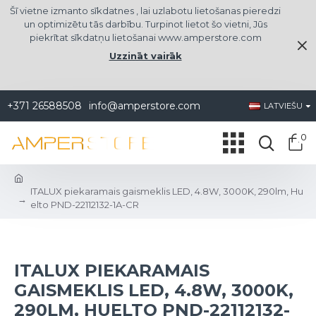
Šī vietne izmanto sīkdatnes , lai uzlabotu lietošanas pieredzi
un optimizētu tās darbību. Turpinot lietot šo vietni, Jūs
piekrītat sīkdatņu lietošanai www.amperstore.com
Uzzināt vairāk
+371 26588508
info@amperstore.com
LATVIEŠU
0
ITALUX piekaramais gaismeklis LED, 4.8W, 3000K, 290lm, Hu
elto PND-22112132-1A-CR
ITALUX PIEKARAMAIS
GAISMEKLIS LED, 4.8W, 3000K,
290LM, HUELTO PND-22112132-