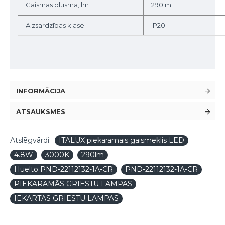
Gaismas plūsma, lm
290lm
Aizsardzības klase
IP20
INFORMĀCIJA
ATSAUKSMES
Atslēgvārdi:
ITALUX piekaramais gaismeklis LED
4.8W
3000K
290lm
Huelto PND-22112132-1A-CR
PND-22112132-1A-CR
PIEKARAMĀS GRIESTU LAMPAS
IEKĀRTAS GRIESTU LAMPAS