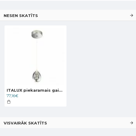
NESEN SKATĪTS
ITALUX piekaramais gaismeklis LED, 4.8W, 3000K, 290lm, Huelto PND-22112132-1A-CR
77,16€
VISVAIRĀK SKATĪTS