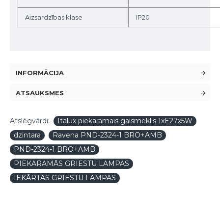
Aizsardzības klase
IP20
INFORMĀCIJA
ATSAUKSMES
Atslēgvārdi:
Italux piekaramais gaismeklis 1xE27x5W
dzintara
Ravena PND-2324-1 BRO+AMB
PND-2324-1 BRO+AMB
PIEKARAMĀS GRIESTU LAMPAS
IEKĀRTAS GRIESTU LAMPAS