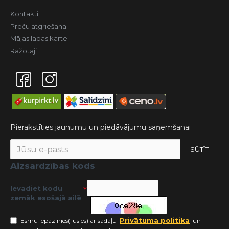
Kontakti
Preču atgriešana
Mājas lapas karte
Ražotāji
Pierakstīties jaunumu un piedāvājumu saņemšanai
SŪTĪT
Aizsardzības kods
Ievadiet kodu
zemāk esošajā ailē
Privātuma politika
Esmu iepazinies(-usies) ar sadaļu
un