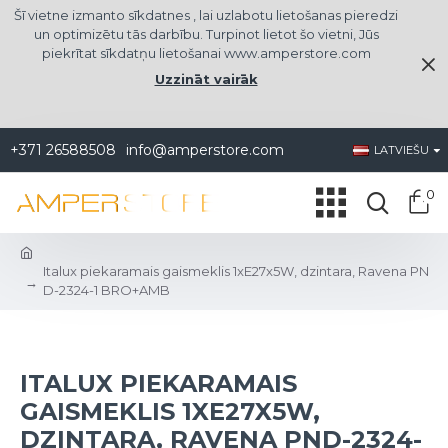
Šī vietne izmanto sīkdatnes , lai uzlabotu lietošanas pieredzi
un optimizētu tās darbību. Turpinot lietot šo vietni, Jūs
piekrītat sīkdatņu lietošanai www.amperstore.com
Uzzināt vairāk
+371 26588508
info@amperstore.com
LATVIEŠU
0
Italux piekaramais gaismeklis 1xE27x5W, dzintara, Ravena PN
D-2324-1 BRO+AMB
ITALUX PIEKARAMAIS
GAISMEKLIS 1XE27X5W,
DZINTARA, RAVENA PND-2324-