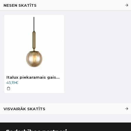
NESEN SKATĪTS
Italux piekaramais gaismeklis 1xE27x5W, dzintara, Ravena PND-2324-1 BRO+AMB
45,19€
VISVAIRĀK SKATĪTS