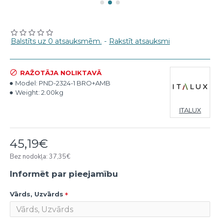
Balstīts uz 0 atsauksmēm.
-
Rakstīt atsauksmi
RAŽOTĀJA NOLIKTAVĀ
Model:
PND-2324-1 BRO+AMB
Weight:
2.00kg
ITALUX
45,19€
Bez nodokļa: 37,35€
Informēt par pieejamību
Vārds, Uzvārds