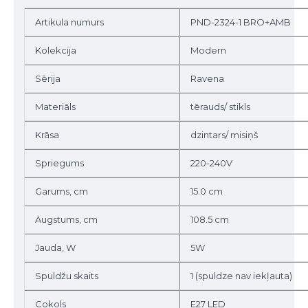
Artikula numurs
PND-2324-1 BRO+AMB
Kolekcija
Modern
Sērija
Ravena
Materiāls
tērauds/ stikls
Krāsa
dzintars/ misiņš
Spriegums
220-240V
Garums, cm
15.0 cm
Augstums, cm
108.5 cm
Jauda, W
5W
Spuldžu skaits
1 (spuldze nav iekļauta)
Cokols
E27 LED