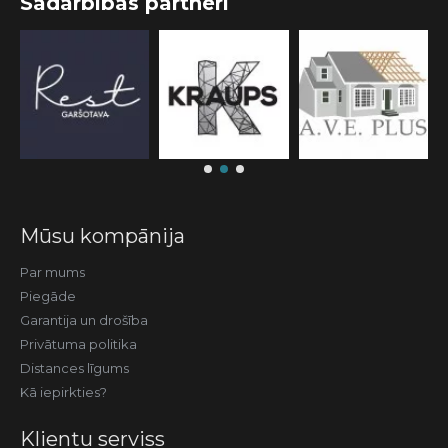
Sadarbības partneri
Mūsu kompānija
Par mums
Piegāde
Garantija un drošība
Privātuma politika
Distances līgums
Kā iepirkties?
Klientu serviss