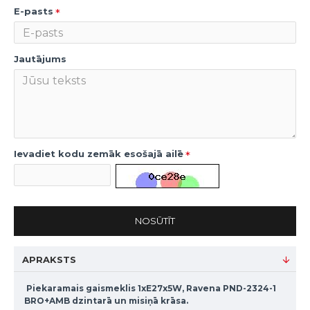
E-pasts
Jautājums
Ievadiet kodu zemāk esošajā ailē
NOSŪTĪT
APRAKSTS
Piekaramais gaismeklis 1xE27x5W, Ravena PND-2324-1
BRO+AMB dzintarā un misiņā krāsa.