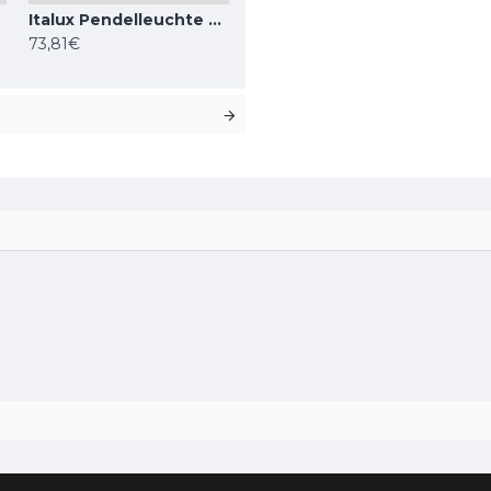
Italux Pendelleuchte 4xG9x25W, Weiß, Ferrand MDM-4123/4 BK
73,81€