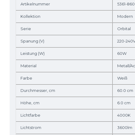
Artikelnummer
5361-86
Kollektion
Modern
Serie
Orbital
Spanung (V)
220-240
Leistung (W)
60W
Material
Metall/Ac
Farbe
Weiß
Durchmesser, cm
60.0 cm
Höhe, cm
6.0 cm
Lichtfarbe
4000K
Lichtstrom
3600lm