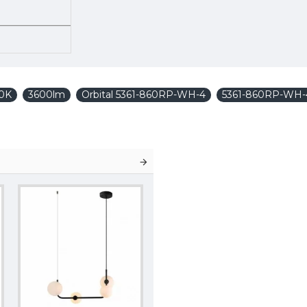
0K
3600lm
Orbital 5361-860RP-WH-4
5361-860RP-WH-