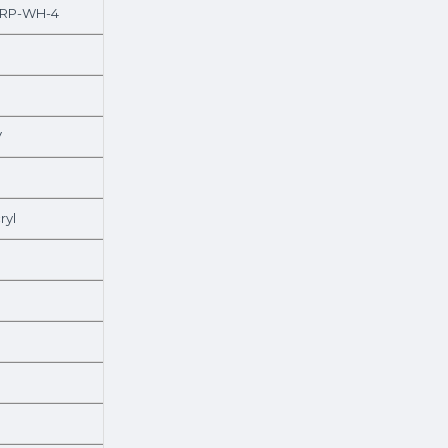
0RP-WH-4
V
ryl