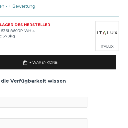
en
-
+ Bewertung
 LAGER DES HERSTELLER
:
5361-860RP-WH-4
:
5.70kg
ITALUX
+ WARENKORB
 die Verfügbarkeit wissen