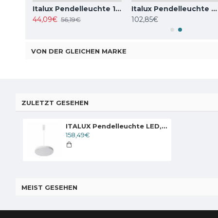
Italux Pendelleuchte 1xE27x10W, Bernstein und Schwarz, Ravena PND-2324-1 BK+AMB
Italux Pendelleuchte 1xE27x40W, Weiß, Leilani PND-43445-1L-WH
Italux Pendelleuchte 3xG9x25W, Weiß, Barletta PND-76540-3-BK
44,09€
102,85€
56,19€
VON DER GLEICHEN MARKE
ZULETZT GESEHEN
ITALUX Pendelleuchte LED, 60W, 4000K, 3600lm, Orbital 5361-860RP-WH-4
158,49€
MEIST GESEHEN