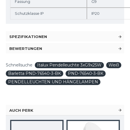
Fassung
G9
Schutzklasse IP
IP20
SPEZIFIKATIONEN
BEWERTUNGEN
Schnellsuche
Italux Pendelleuchte 3xG9x25W
Weiß
Barletta PND-76540-3-BK
PND-76540-3-BK
PENDELLEUCHTEN UND HÄNGELAMPEN
AUCH PERK