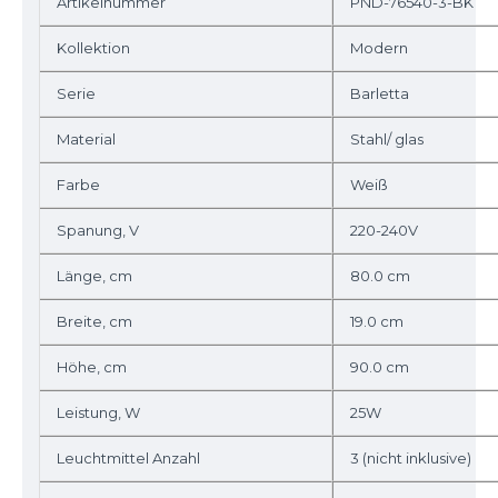
Artikelnummer
PND-76540-3-BK
Kollektion
Modern
Serie
Barletta
Material
Stahl/ glas
Farbe
Weiß
Spanung, V
220-240V
Länge, cm
80.0 cm
Breite, cm
19.0 cm
Höhe, cm
90.0 cm
Leistung, W
25W
Leuchtmittel Anzahl
3 (nicht inklusive)