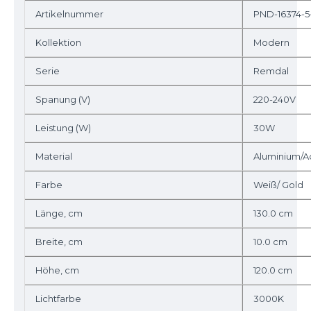
Artikelnummer
PND-16374-5
Kollektion
Modern
Serie
Remdal
Spanung (V)
220-240V
Leistung (W)
30W
Material
Aluminium/Ac
Farbe
Weiß/ Gold
Länge, cm
130.0 cm
Breite, cm
10.0 cm
Höhe, cm
120.0 cm
Lichtfarbe
3000K