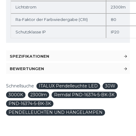
Lichtstrom
2300lm
Ra-Faktor der Farbwiedergabe (CRI)
80
Schutzklasse IP
IP20
SPEZIFIKATIONEN
BEWERTUNGEN
Schnellsuche
ITALUX Pendelleuchte LED
30W
3000K
2300lm
Remdal PND-16374-5-BK-3K
PND-16374-5-BK-3K
PENDELLEUCHTEN UND HÄNGELAMPEN