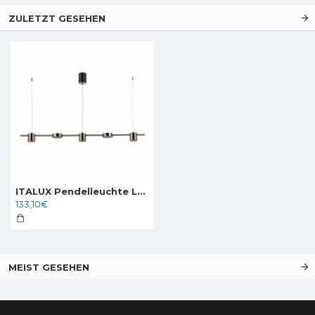
ZULETZT GESEHEN
ITALUX Pendelleuchte LED, 30W, 3000K, 2300lm, Remdal PND-16374-5-BK-3K
133,10€
MEIST GESEHEN