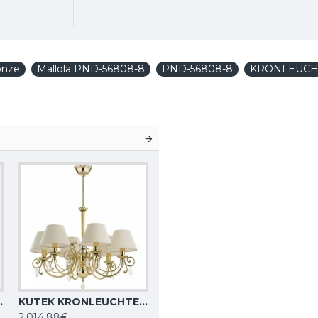
onze
Mallola PND-56808-8
PND-56808-8
KRONLEUCH
5W, BAR-ZW-8+4(BN)
KUTEK KRONLEUCHTER Coco, 6xE14x40W, COC-ZW-6(Z/A)
2.014,88€