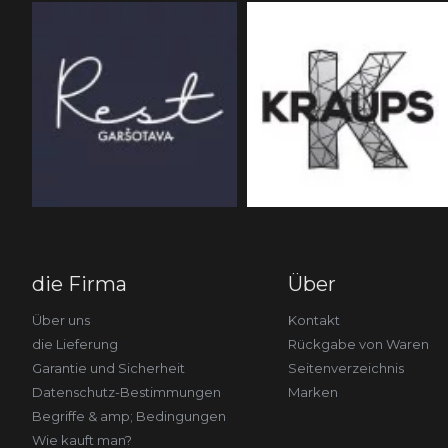
die Firma
Über
Über uns
Kontakt
die Lieferung
Rückgabe von Waren
Garantie und Sicherheit
Seitenverzeichnis
Datenschutz-Bestimmungen
Marken
Begriffe & amp; Bedingungen
Wie kauft man?