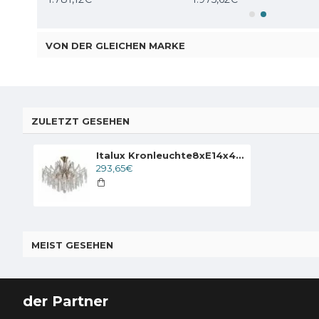
VON DER GLEICHEN MARKE
ZULETZT GESEHEN
Italux Kronleuchte8xE14x40W, Antike Bronze, Mallola PND-56808-8
293,65€
MEIST GESEHEN
der Partner