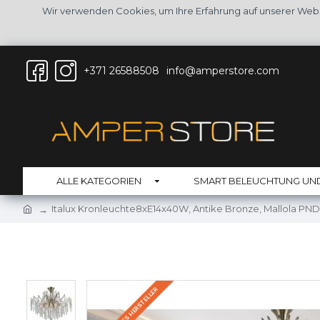
Wir verwenden Cookies, um Ihre Erfahrung auf unserer Web
+371 26588508
info@amperstore.com
ALLE KATEGORIEN
SMART BELEUCHTUNG UN
Italux Kronleuchte8xE14x40W, Antike Bronze, Mallola PN
AUF LAGER DES HERSTELLER