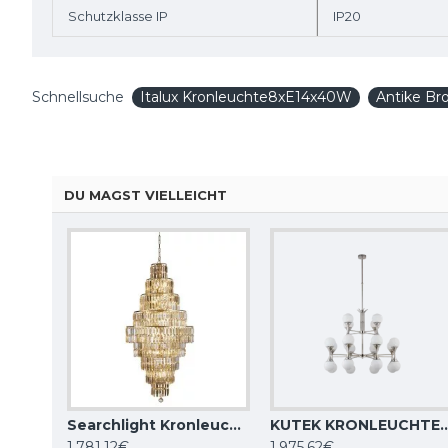
Schutzklasse IP
IP20
Schnellsuche
Italux Kronleuchte8xE14x40W
Antike Br
DU MAGST VIELLEICHT
Searchlight Kronleuchter Empire, 13x60WxE14, 1500CC
Searchlight Kronleuchter Empire, 13x60WxE14, 1500SB
KUTEK KRONLEUCHTER Bari, 24xG9x
1.781,12€
1.975,62€