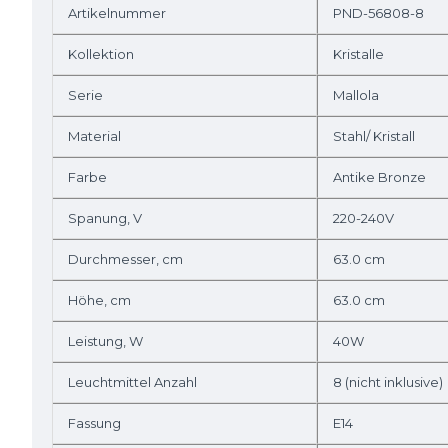
Artikelnummer
PND-56808-8
Kollektion
Kristalle
Serie
Mallola
Material
Stahl/ Kristall
Farbe
Antike Bronze
Spanung, V
220-240V
Durchmesser, cm
63.0 cm
Höhe, cm
63.0 cm
Leistung, W
40W
Leuchtmittel Anzahl
8 (nicht inklusive)
Fassung
E14