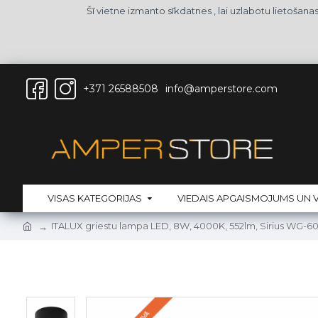
Šī vietne izmanto sīkdatnes , lai uzlabotu lietošan
+371 26588508
info@amperstore.com
VISAS KATEGORIJAS
VIEDAIS APGAISMOJUMS UN V
ITALUX griestu lampa LED, 8W, 4000K, 552lm, Sirius WG