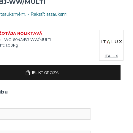
/BJ-WW/MULTI
 atsauksmēm.
-
Rakstīt atsauksmi
ŽOTĀJA NOLIKTAVĀ
l:
WG-604A/BJ-WW/MULTI
ht:
1.00kg
ITALUX
IELIKT GROZĀ
ību