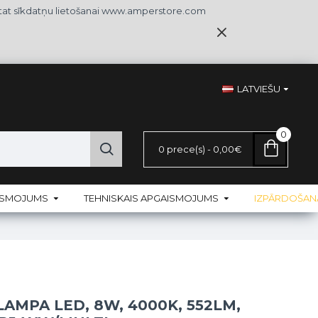
iekrītat sīkdatņu lietošanai www.amperstore.com
LATVIEŠU
0
0 prece(s) - 0,00€
AISMOJUMS
TEHNISKAIS APGAISMOJUMS
IZPĀRDOŠAN
LAMPA LED, 8W, 4000K, 552LM,