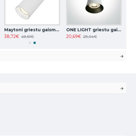
Maytoni griestu gaismeklis, spot 50W, GU10, IP20, Focus Design C034CL-01W
ONE LIGHT griestu gaismeklis 10W, GU10, IP20, 12105F/W
38,72€
20,69€
49,61€
29,04€