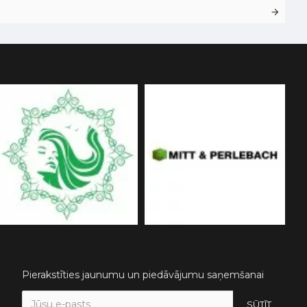
Pierakstīties jaunumu un piedāvājumu saņemšanai
SŪTĪT