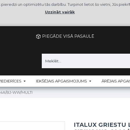
as pieredzi un optimizētu tās darbību. Turpinot lietot šo vietni, Jūs p
Uzzināt vairāk
PIEGĀDE VISĀ PASAULĒ
IEDIERĪCES
IEKŠĒJAIS APGAISMOJUMS
ĀRĒJAIS APG
-604A/BJ-WW/MULTI
ITALUX GRIESTU 