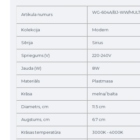
WG-604A/BJ-WW/MULT
Artikula numurs
Kolekcija
Modern
Sērija
Sirius
Spriegums (V)
220-240V
Jauda (W)
8W
Materiāls
Plastmasa
Krāsa
melna/ balta
Diametrs, cm
11.5 cm
Augstums, cm
6.7 cm
Krāsas temperatūra
3000K - 4000K