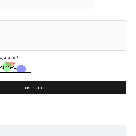
jā ailē
NOSŪTĪT