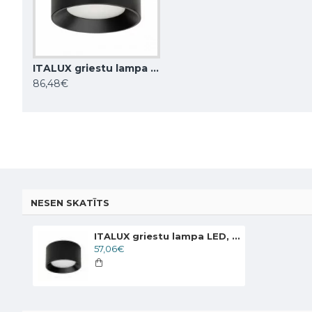
ITALUX griestu lampa LED, 28W, 4000K, 2353lm, Sirius WG-608C/BJ-WW/MULTI
BEMKO griestu gaismeklis regulējams downlight ORTAL 1xGU10x50W, melns
86,48€
14,52€
58,00€
NESEN SKATĪTS
ITALUX griestu lampa LED, 8W, 4000K, 552lm, Sirius WG-604A/BJ-WW/MULTI
57,06€