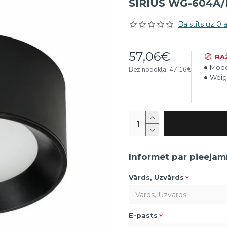
SIRIUS WG-604A
Balstīts uz 0
57,06€
RA
Mode
Bez nodokļa: 47,16€
Weig
Informēt par pieejam
Vārds, Uzvārds
E-pasts