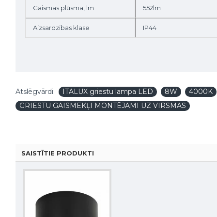
Gaismas plūsma, lm
552lm
Aizsardzības klase
IP44
Atslēgvārdi:
ITALUX griestu lampa LED
8W
4000K
GRIESTU GAISMEKĻI MONTĒJAMI UZ VIRSMAS
SAISTĪTIE PRODUKTI