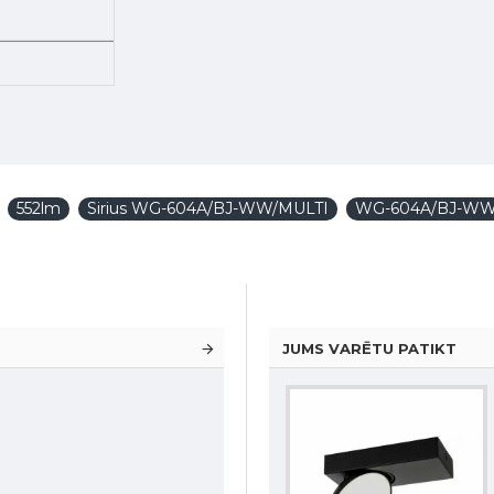
552lm
Sirius WG-604A/BJ-WW/MULTI
WG-604A/BJ-WW
JUMS VARĒTU PATIKT