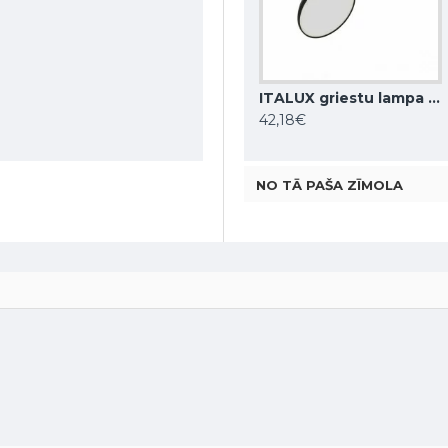
DENKIRS griestu gaismeklis SHINE TUBE 10W, 3000K, 710lm, COB LED, satīna misiņš IP20, DK/EU-2610-SB
ITALUX griestu lampa LED, 28W, 4000K, 2353lm, Sirius WG-608C/BJ-WW/MULTI
ITALUX griestu lampa LED, 5W, 4000K, 380lm, Castelio SPL-31976-1B-BK
86,48€
42,18€
NO TĀ PAŠA ZĪMOLA