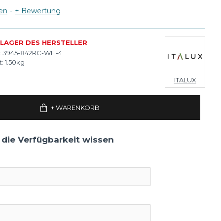
en
-
+ Bewertung
 LAGER DES HERSTELLER
:
3945-842RC-WH-4
:
1.50kg
ITALUX
+ WARENKORB
 die Verfügbarkeit wissen