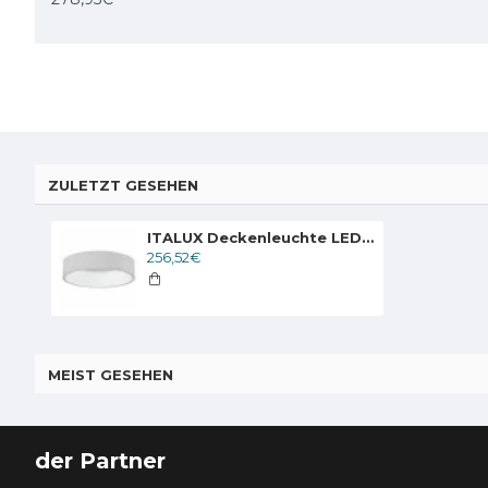
ZULETZT GESEHEN
ITALUX Deckenleuchte LED, 42W, 4000K, 2310lm, Chiara 3945-842RC-WH-4
256,52€
MEIST GESEHEN
der Partner