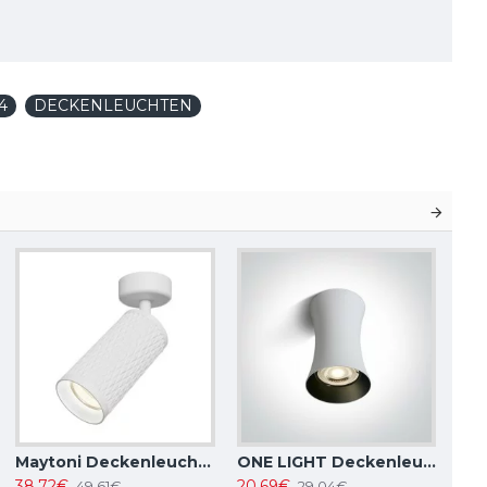
4
DECKENLEUCHTEN
Maytoni Deckenleuchte, spot 50W, GU10, IP20, Focus Design C034CL-01W
ONE LIGHT Deckenleuchte 10W, GU10, IP20, 12105F/W
38,72€
20,69€
49,61€
29,04€