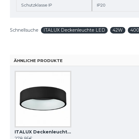
Schutzklasse IP
IP20
Schnellsuche
ITALUX Deckenleuchte LED
42W
40
ÄHNLICHE PRODUKTE
ITALUX Deckenleuchte LED, 42W, 4000K, 2310lm, Chiara 3945-842RC-BK-4
BEMKO Deckenverstellleuchte Downlight ORTAL 1xGU10x50W, schwarz
278,95€
14,52€
58,00€