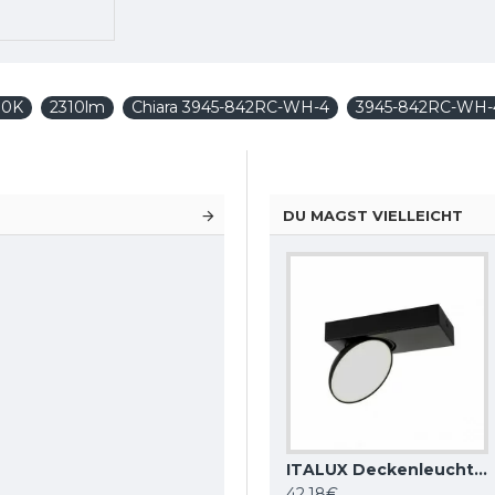
00K
2310lm
Chiara 3945-842RC-WH-4
3945-842RC-WH-
DU MAGST VIELLEICHT
DENKIRS Deckenleuchte SHINE TUBE 10W, 3000K, 710lm, COB LED, Messing satiniert IP20, DK/EU-2610-SB
ITALUX Deckenleuchte LED, 28W, 4000K, 2353lm, Sirius WG-608C/BJ-WW/MULTI
ITALUX Deckenleuchte LED, 5W, 4000K, 380lm, Castelio SPL-31976-1B-BK
86,48€
42,18€