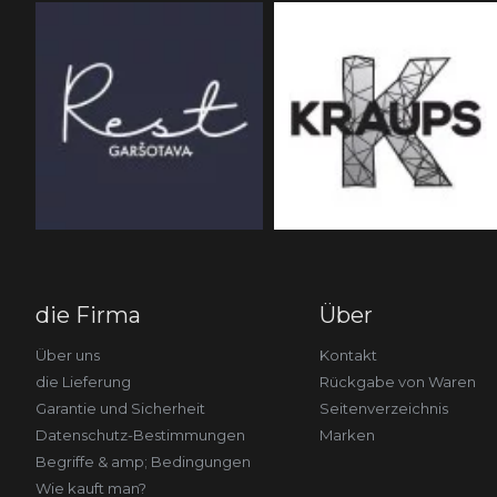
die Firma
Über
Über uns
Kontakt
die Lieferung
Rückgabe von Waren
Garantie und Sicherheit
Seitenverzeichnis
Datenschutz-Bestimmungen
Marken
Begriffe & amp; Bedingungen
Wie kauft man?