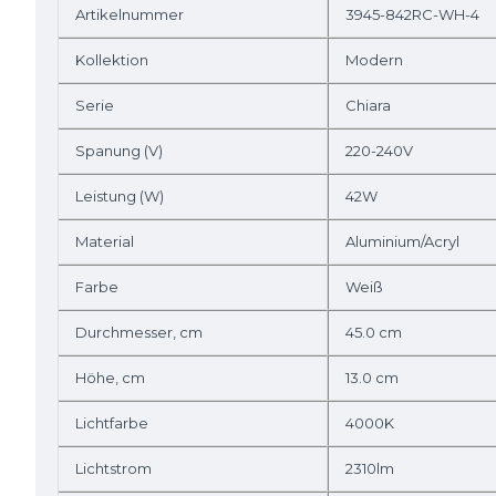
Artikelnummer
3945-842RC-WH-4
Kollektion
Modern
Serie
Chiara
Spanung (V)
220-240V
Leistung (W)
42W
Material
Aluminium/Acryl
Farbe
Weiß
Durchmesser, cm
45.0 cm
Höhe, cm
13.0 cm
Lichtfarbe
4000K
Lichtstrom
2310lm