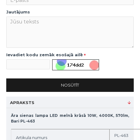
Jautājums
Ievadiet kodu zemāk esošajā ailē
NOSŪTĪT
APRAKSTS
Āra sienas lampa LED melnā krāsā 10W, 4000K, 570lm,
Bari PL-463
PL-463
Artikula numurs