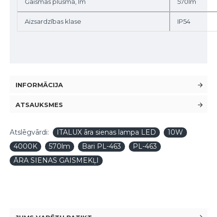
Gaismas plūsma, lm
570lm
Aizsardzības klase
IP54
INFORMĀCIJA
ATSAUKSMES
Atslēgvārdi:
ITALUX āra sienas lampa LED
10W
4000K
570lm
Bari PL-463
PL-463
ĀRA SIENAS GAISMEKĻI