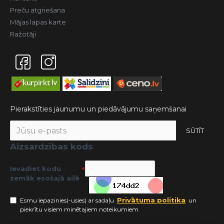
Preču atgriešana
Mājas lapas karte
Ražotāji
Pierakstīties jaunumu un piedāvājumu saņemšanai
SŪTĪT
Aizsardzības kods
Ievadiet kodu
zemāk esošajā ailē
Privātuma politika
Esmu iepazinies(-usies) ar sadaļu
un
piekrītu visiem minētajiem noteikumiem