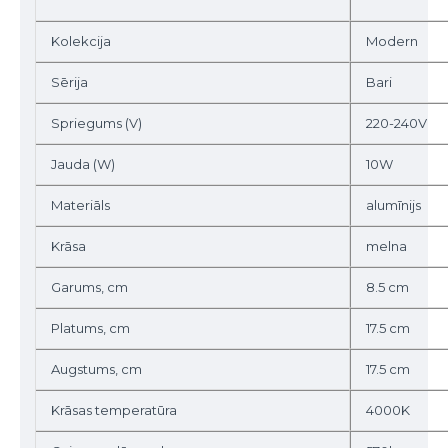
Kolekcija
Modern
Sērija
Bari
Spriegums (V)
220-240V
Jauda (W)
10W
Materiāls
alumīnijs
Krāsa
melna
Garums, cm
8.5 cm
Platums, cm
17.5 cm
Augstums, cm
17.5 cm
Krāsas temperatūra
4000K