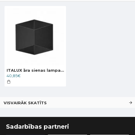
ITALUX āra sienas lampa LED, 10W, 4000K, 570lm, Bari PL-463
40,85€
VISVAIRĀK SKATĪTS
Sadarbības partneri