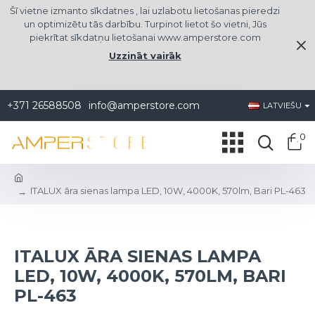
Šī vietne izmanto sīkdatnes , lai uzlabotu lietošanas pieredzi
un optimizētu tās darbību. Turpinot lietot šo vietni, Jūs
piekrītat sīkdatņu lietošanai www.amperstore.com
Uzzināt vairāk
+371 26588508
info@amperstore.com
LATVIEŠU
0
ITALUX āra sienas lampa LED, 10W, 4000K, 570lm, Bari PL-463
ITALUX ĀRA SIENAS LAMPA
LED, 10W, 4000K, 570LM, BARI
PL-463